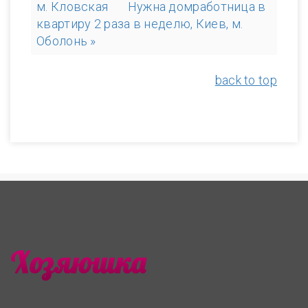
м. Кловская
Нужна домработница в
квартиру 2 раза в неделю, Киев, м.
Оболонь »
back to top