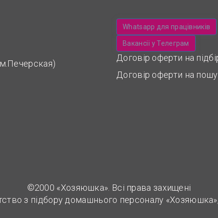
Whatsapp для працівників
Вакансії у Телеграм
Договір оферти на підб
 (м.Печерская)
Договір оферти на пошу
©2000 «Хозяюшка». Всі права захищені
тство з підбору домашнього персоналу «Хозяюшка»,