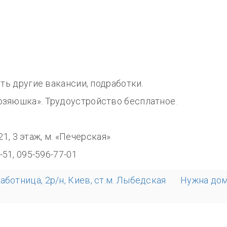
сть другие вакансии, подработки.
озяюшка». Трудоустройство бесплатное.
0
321, 3 этаж, м. «Печерская»
-51, 095-596-77-01
аботница, 2р/н, Киев, ст.м. Лыбедская
Нужна дом