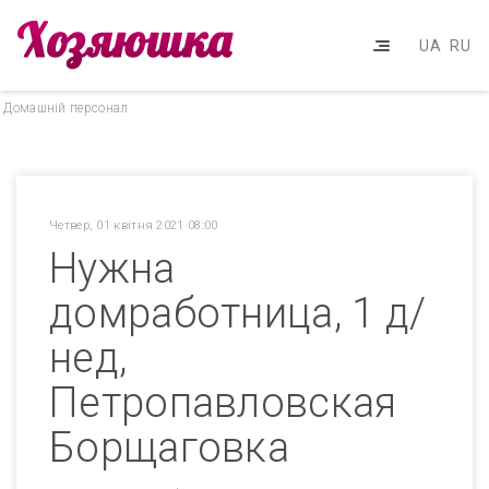
UA
RU
Домашнiй персонал
Четвер, 01 квітня 2021 08:00
Нужна
домработница, 1 д/
нед,
Петропавловская
Борщаговка