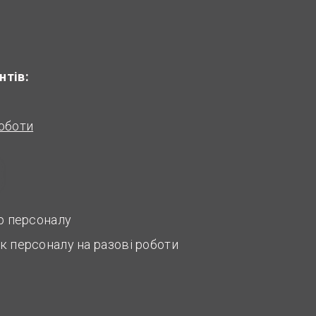
нтів:
оботи
ір персоналу
к персоналу на разові роботи