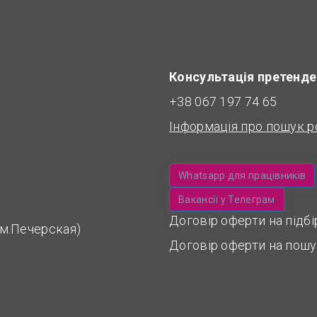
Консультація претенде
+38 067 197 74 65
Інформація про пошук р
Whatsapp для працівників
Вакансії у Телеграм
Договір оферти на підб
 (м.Печерская)
Договір оферти на пошу