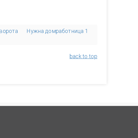
 ворота
Нужна домработница 1
back to top