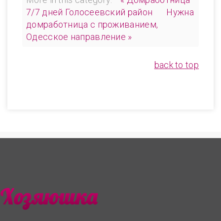
7/7 дней Голосеевский район
Нужна
домработница с проживанием,
Одесское направление »
back to top