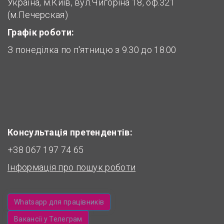
Україна, м.Київ, вул.Чигоріна 18, оф.321
(м.Печерская)
Графік роботи:
З понеділка по п'ятницю з 9.30 до 18.00
Консультація претендентів:
+38 067 197 74 65
Інформація про пошук роботи
Whatsapp для працівників
Вакансії у Телеграм