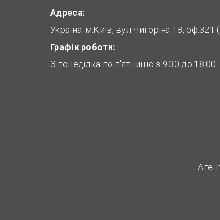
Адреса:
Україна, м.Київ, вул.Чигоріна 18, оф.321
Графік роботи:
З понеділка по п'ятницю з 9.30 до 18.00
Аген