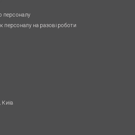
ір персоналу
к персоналу на разові роботи
 Київ