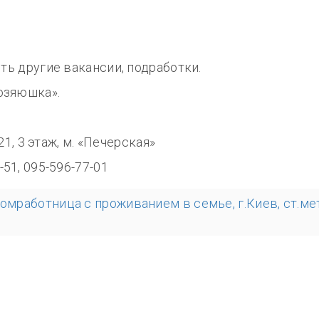
сть другие вакансии, подработки.
озяюшка».
0
321, 3 этаж, м. «Печерская»
-51, 095-596-77-01
домработница с проживанием в семье, г.Киев, ст.м