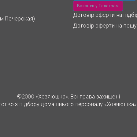
Вакансії у Телеграм
Договір оферти на підб
 (м.Печерская)
Договір оферти на пошу
©2000 «Хозяюшка». Всі права захищені
тство з підбору домашнього персоналу «Хозяюшка»,